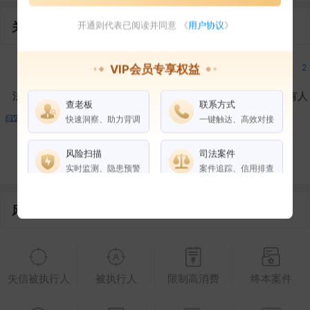
关联企业
开通则代表已阅读并同意 《
用户协议
》
3
2
2
2
VIP会员专享权益
法定代表人
对外投资
在外任职
作为受益所有人
查老板
联系方式
快速洞察、助力背调
一键触达、高效对接
1
6
风险扫描
司法案件
控制企业
所属集团
合作伙伴
实时监测、隐患预警
案件追踪、信用排查
风险信息
权益说明
VIP会员
SVIP会员
老板任职
企业全部电话
失信被执行人
被执行人
限制高消费
终本案件
风险扫描