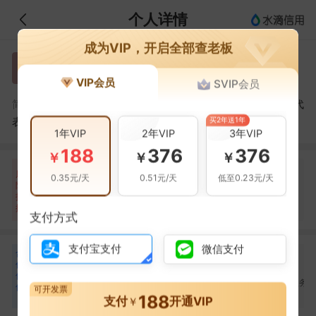
个人详情
成为VIP，开启全部查老板
李应标
李
VIP会员
SVIP会员
李应标，岳西县李塆劳务服务队（普通合伙）的法定代
简介：
买2年送1年
表人
1年VIP
2年VIP
3年VIP
188
376
376
￥
￥
￥
自身风险
关联风险
提示信息
0条
0条
19条
风
0.35元/天
0.51元/天
低至0.23元/天
险
当前企业(0条)
扫
暂无风险
暂无风险
关联企业(19条)
描
支付方式
支付宝支付
微信支付
合
李建设
方月娥
李四国
李
方
李
作
合作
1
次
合作
1
次
合作
1
次
伙
岳西县李塆劳务服务队
岳西县李塆劳务服务队
岳西县李塆劳务服务
伴
可开发票
（普通合伙）
（普通合伙）
（普通合伙）
188
6
支付
开通VIP
￥