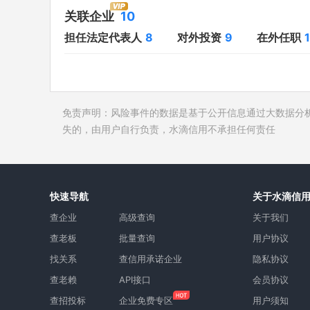
对外投资
9
开庭公告
关联企业
10
在外任职
10
法院公告
担任法定代表人
8
对外投资
9
在外任职
全部关联企业
10
裁判文书
作为受益所有人
8
送达公告
控制企业
8
被执行人
免责声明：风险事件的数据是基于公开信息通过大数据分
所属集团
3
失信被执
失的，由用户自行负责，水滴信用不承担任何责任
限制高消
终本案件
询价评估
快速导航
关于水滴信
司法协助
查企业
高级查询
关于我们
查老板
批量查询
用户协议
找关系
查信用承诺企业
隐私协议
查老赖
API接口
会员协议
查招投标
企业免费专区
用户须知