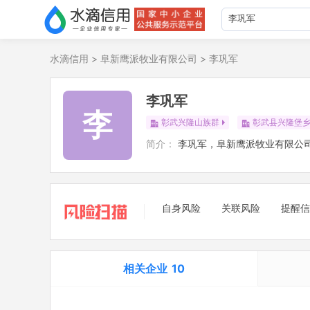
水滴信用
>
阜新鹰派牧业有限公司
>
李巩军
李巩军
李
彰武兴隆山族群
彰武县兴隆堡
简介：
李巩军，阜新鹰派牧业有限公
自身风险
关联风险
提醒信
相关企业
10
担任法定代表人
8
立案信息