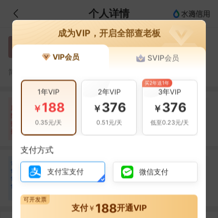
个人详情
成为VIP，开启全部查老板
李俊
李
VIP会员
SVIP会员
李俊，合肥建杰装饰工程有限公司的法定代表人
简介：
买2年送1年
1年VIP
2年VIP
3年VIP
188
376
376
自身风险
关联风险
提示信息
0条
0条
4条
￥
￥
￥
风
险
当前企业(0条)
0.35元/天
0.51元/天
低至0.23元/天
扫
暂无风险
暂无风险
关联企业(4条)
描
支付方式
合
吴保菊
吴
作
支付宝支付
微信支付
合作
2
次
伙
伴
安徽省飞阁交通工程有限公司
1
可开发票
188
支付
开通VIP
￥