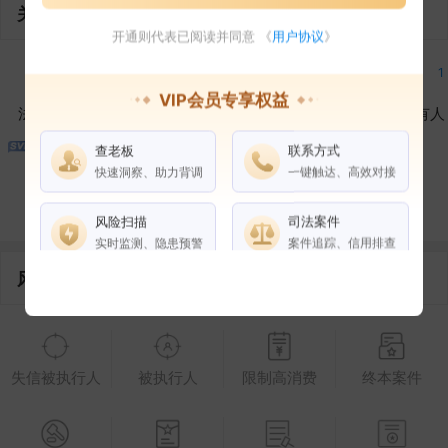
关联企业
开通则代表已阅读并同意 《
用户协议
》
1
1
2
1
VIP会员专享权益
法定代表人
对外投资
在外任职
作为受益所有人
查老板
联系方式
1
1
快速洞察、助力背调
一键触达、高效对接
控制企业
所属集团
合作伙伴
风险扫描
司法案件
实时监测、隐患预警
案件追踪、信用排查
风险信息
权益说明
VIP会员
SVIP会员
老板任职
失信被执行人
被执行人
限制高消费
终本案件
企业全部电话
风险扫描