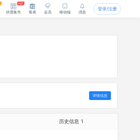
登录/注册
供需集市
客表
会员
移动端
消息
详情信息
历史信息
1
历史担任法定代表人
1