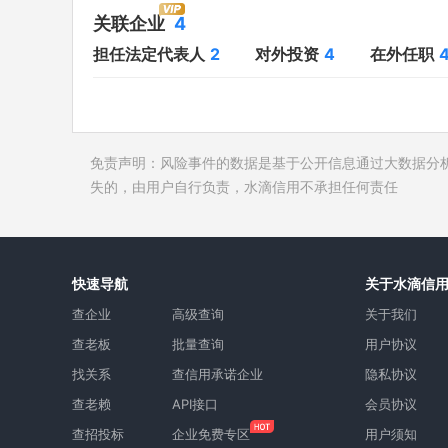
对外投资
4
开庭公告
关联企业
4
在外任职
4
法院公告
担任法定代表人
2
对外投资
4
在外任职
全部关联企业
4
裁判文书
作为受益所有人
4
送达公告
控制企业
4
被执行人
免责声明：风险事件的数据是基于公开信息通过大数据分
所属集团
1
失信被执
失的，由用户自行负责，水滴信用不承担任何责任
限制高消
终本案件
询价评估
快速导航
关于水滴信
司法协助
查企业
高级查询
关于我们
查老板
批量查询
用户协议
找关系
查信用承诺企业
隐私协议
查老赖
API接口
会员协议
查招投标
企业免费专区
用户须知