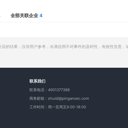
4
全部关联企业
4
析后的结果，仅供用户参考，水滴信用不对事件的及时性，有效性负责，
行人
费
用
联系我们
联系电话：4001377388
商务邮箱：shuidi@pingansec.com
工作时间：周一至周五9:00-18:00