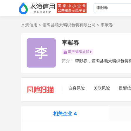
水滴信用
>
馆陶县顺天编织包装有限公司
>
李献春
李献春
李
顺天编织族群
简介：
李献春，馆陶县顺天编织包装
自身风险
关联风险
提醒信
相关企业
4
担任法定代表人
2
立案信息