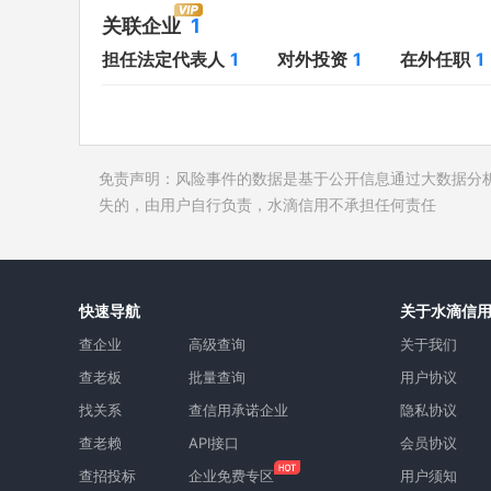
对外投资
1
开庭公告
关联企业
1
在外任职
1
法院公告
担任法定代表人
1
对外投资
1
在外任职
1
全部关联企业
1
裁判文书
作为受益所有人
1
送达公告
控制企业
1
被执行人
免责声明：风险事件的数据是基于公开信息通过大数据分
所属集团
失信被执
失的，由用户自行负责，水滴信用不承担任何责任
限制高消
终本案件
询价评估
快速导航
关于水滴信
司法协助
查企业
高级查询
关于我们
查老板
批量查询
用户协议
找关系
查信用承诺企业
隐私协议
查老赖
API接口
会员协议
查招投标
企业免费专区
用户须知