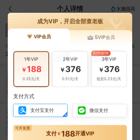
个人详情
成为VIP，开启全部查老板
张海启
张
VIP会员
SVIP会员
张海启，青岛亨力达国际贸易有限公司潍坊分公司的法
简介：
买2年送1年
定代表人
1年VIP
2年VIP
3年VIP
188
376
376
￥
￥
￥
自身风险
关联风险
提示信息
0条
3条
0条
风
0.35元/天
0.51元/天
低至0.23元/天
险
裁判文书(2条)
扫
暂无风险
暂无风险
立案信息(1条)
描
支付方式
支付宝支付
微信支付
合
吴明芯
吴
作
合作
1
次
伙
伴
青岛亨力达国际贸易有限公司
可开发票
188
1
支付
开通VIP
￥