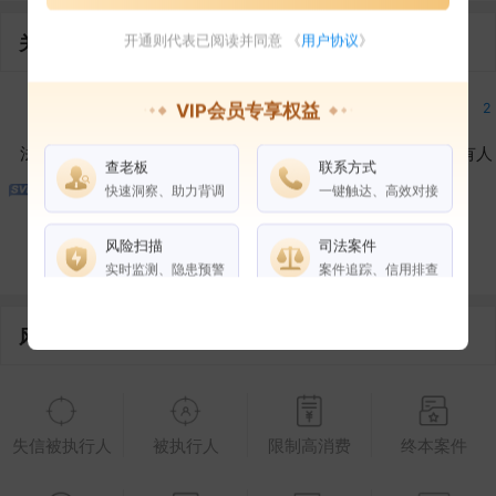
关联企业
开通则代表已阅读并同意 《
用户协议
》
3
1
1
2
VIP会员专享权益
法定代表人
对外投资
在外任职
作为受益所有人
查老板
联系方式
快速洞察、助力背调
一键触达、高效对接
2
1
风险扫描
司法案件
控制企业
所属集团
合作伙伴
实时监测、隐患预警
案件追踪、信用排查
风险信息
权益说明
VIP会员
SVIP会员
老板任职
企业全部电话
失信被执行人
被执行人
限制高消费
终本案件
风险扫描