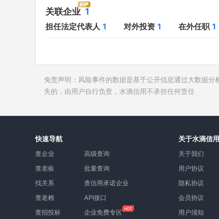
对外投资
1
开庭公告
关联企业
1
在外任职
1
法院公告
担任法定代表人
1
对外投资
1
在外任职
1
全部关联企业
1
裁判文书
作为受益所有人
1
送达公告
控制企业
1
被执行人
免责声明：风险事件的数据是基于公开信息通过大数据分
所属集团
失信被执
失的，由用户自行负责，水滴信用不承担任何责任
限制高消
终本案件
询价评估
快速导航
关于水滴信
司法协助
查企业
高级查询
关于我们
查老板
批量查询
用户协议
找关系
查信用承诺企业
隐私协议
查老赖
API接口
会员协议
查招投标
企业免费专区
用户须知