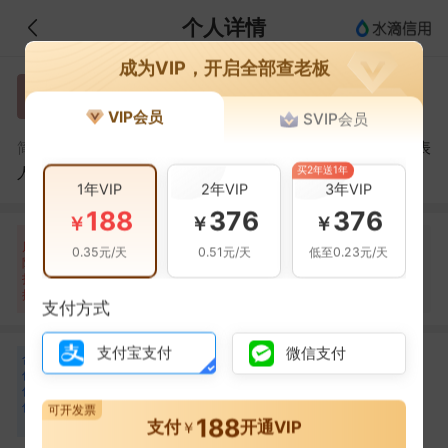
个人详情
成为VIP，开启全部查老板
席凤莲
席
VIP会员
SVIP会员
席凤莲，哈尔滨四叶花开教育科技有限公司的法定代表
简介：
买2年送1年
人
1年VIP
2年VIP
3年VIP
188
376
376
￥
￥
￥
自身风险
关联风险
提示信息
0条
0条
21条
风
0.35元/天
0.51元/天
低至0.23元/天
险
当前企业(0条)
扫
暂无风险
暂无风险
关联企业(21条)
描
支付方式
支付宝支付
微信支付
合
刘保全
王延龙
刘
王
作
合作
1
次
合作
1
次
伙
上海双威实业集团有限
长春市四叶花开教育信
伴
可开发票
公司
息咨询有限公司
188
2
支付
开通VIP
￥