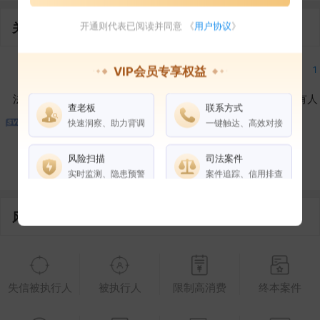
关联企业
开通则代表已阅读并同意 《
用户协议
》
2
1
3
1
VIP会员专享权益
法定代表人
对外投资
在外任职
作为受益所有人
查老板
联系方式
快速洞察、助力背调
一键触达、高效对接
1
1
2
风险扫描
司法案件
控制企业
所属集团
合作伙伴
实时监测、隐患预警
案件追踪、信用排查
风险信息
权益说明
VIP会员
SVIP会员
老板任职
企业全部电话
失信被执行人
被执行人
限制高消费
终本案件
风险扫描