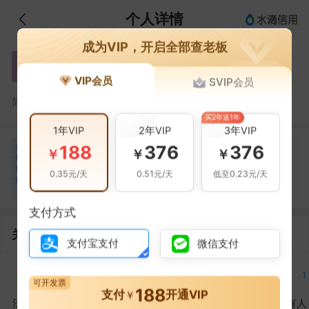
个人详情
成为VIP，开启全部查老板
徐艳波
徐
VIP会员
SVIP会员
徐艳波，青岛嘉崇国际贸易有限公司的法定代表人
简介：
买2年送1年
1年VIP
2年VIP
3年VIP
合
188
376
376
宋立花
宋
￥
￥
￥
作
合作
1
次
伙
0.35元/天
0.51元/天
低至0.23元/天
伴
青岛嘉崇国际贸易有限公司
1
支付方式
关联企业
支付宝支付
微信支付
1
1
1
1
可开发票
188
支付
开通VIP
￥
法定代表人
对外投资
在外任职
作为受益所有人