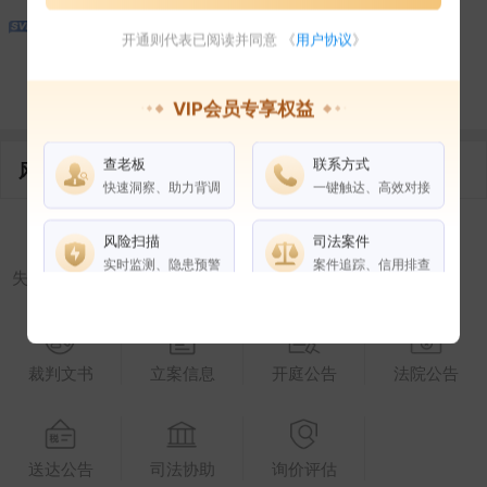
开通则代表已阅读并同意 《
用户协议
》
1
1
控制企业
所属集团
合作伙伴
VIP会员专享权益
查老板
联系方式
风险信息
快速洞察、助力背调
一键触达、高效对接
风险扫描
司法案件
实时监测、隐患预警
案件追踪、信用排查
失信被执行人
被执行人
限制高消费
终本案件
权益说明
VIP会员
SVIP会员
裁判文书
立案信息
开庭公告
法院公告
老板任职
企业全部电话
风险扫描
送达公告
司法协助
询价评估