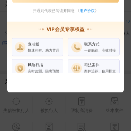
关联企业
开通则代表已阅读并同意 《
用户协议
》
15
18
25
10
VIP会员专享权益
法定代表人
对外投资
在外任职
作为受益所有人
查老板
联系方式
10
6
7
快速洞察、助力背调
一键触达、高效对接
控制企业
所属集团
合作伙伴
风险扫描
司法案件
实时监测、隐患预警
案件追踪、信用排查
风险信息
权益说明
VIP会员
SVIP会员
老板任职
失信被执行人
被执行人
限制高消费
终本案件
企业全部电话
风险扫描