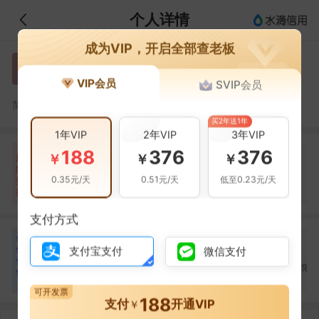
个人详情
成为VIP，开启全部查老板
徐建洪
徐
VIP会员
SVIP会员
徐建洪，广州华季商贸有限公司的法定代表人
简介：
买2年送1年
1年VIP
2年VIP
3年VIP
188
376
376
自身风险
关联风险
提示信息
0条
26条
38条
￥
￥
￥
风
险
当前企业(0条)
0.35元/天
0.51元/天
低至0.23元/天
扫
暂无风险
经营异常(26条)
关联企业(38条)
描
支付方式
合
房林润
廖冰耀
蔡国伟
房
廖
蔡
作
支付宝支付
微信支付
合作
8
次
合作
3
次
合作
2
次
伙
广州融彩网贸易有限
伴
广州舟越商贸有限公司
广州梦南商贸有限公司
司
7
可开发票
188
支付
开通VIP
￥