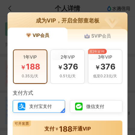
个人详情
成为VIP，开启全部查老板
徐子逸
徐
VIP会员
SVIP会员
徐子逸，宁晋县众信融资担保有限公司的法定代表人
简介：
买2年送1年
1年VIP
2年VIP
3年VIP
188
376
376
自身风险
关联风险
提示信息
0条
0条
51条
￥
￥
￥
风
险
当前企业(0条)
0.35元/天
0.51元/天
低至0.23元/天
扫
暂无风险
暂无风险
关联企业(51条)
描
支付方式
合
王炳
郭丽娇
李鑫
王
郭
李
作
支付宝支付
微信支付
合作
1
次
合作
1
次
合作
1
次
伙
宁晋县财创实业集团有
宁晋县众信融资担保有
宁晋县众信融资担保
伴
限公司
限公司
限公司
3
可开发票
188
支付
开通VIP
￥