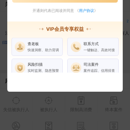
关联企业
开通则代表已阅读并同意 《
用户协议
》
2
2
2
VIP会员专享权益
法定代表人
对外投资
在外任职
作为受益所有人
查老板
联系方式
1
3
快速洞察、助力背调
一键触达、高效对接
控制企业
所属集团
合作伙伴
风险扫描
司法案件
实时监测、隐患预警
案件追踪、信用排查
风险信息
权益说明
VIP会员
SVIP会员
老板任职
失信被执行人
被执行人
限制高消费
终本案件
企业全部电话
风险扫描