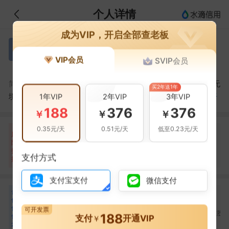
个人详情
成为VIP，开启全部查老板
徐子泉
徐
VIP会员
SVIP会员
捷成股份
徐子泉：男，1958年出生，中国国籍，管理学学士，无
简介：
买2年送1年
1年VIP
境外永久居留权。2006年~2009年任北京捷成世纪科技...
展开
2年VIP
3年VIP
188
376
376
￥
￥
￥
0.35元/天
0.51元/天
低至0.23元/天
自身风险
关联风险
提示信息
0条
62条
100条
风
险
裁判文书(18条)
当前企业(0条)
扫
暂无风险
法院公告(9条)
支付方式
关联企业(100条)
描
其它(35条)
支付宝支付
微信支付
合
康宁
韩钢
徐秀龙
康
韩
徐
作
合作
3
次
合作
2
次
合作
1
次
伙
可开发票
北京捷成世纪科技股份
北京捷成世纪科技股份
北京捷成世纪科技股
188
伴
支付
开通VIP
￥
有限公司
有限公司
有限公司
20