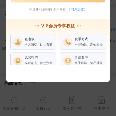
开通则代表已阅读并同意 《
用户协议
》
关联企业
VIP会员专享权益
9
9
11
50
查老板
联系方式
法定代表人
对外投资
在外任职
作为受益所有人
快速洞察、助力背调
一键触达、高效对接
50
1
20
风险扫描
司法案件
控制企业
所属集团
合作伙伴
实时监测、隐患预警
案件追踪、信用排查
权益说明
VIP会员
SVIP会员
风险信息
老板任职
企业全部电话
失信被执行人
被执行人
限制高消费
终本案件
风险扫描