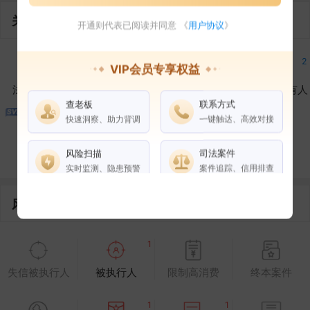
关联企业
开通则代表已阅读并同意 《
用户协议
》
6
2
5
2
VIP会员专享权益
法定代表人
对外投资
在外任职
作为受益所有人
查老板
联系方式
快速洞察、助力背调
一键触达、高效对接
2
1
1
控制企业
所属集团
合作伙伴
风险扫描
司法案件
实时监测、隐患预警
案件追踪、信用排查
风险信息
权益说明
VIP会员
SVIP会员
老板任职
1
企业全部电话
失信被执行人
被执行人
限制高消费
终本案件
风险扫描
1
1