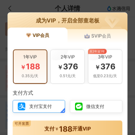
个人详情
成为VIP，开启全部查老板
宋志锋
宋
VIP会员
SVIP会员
被执行人
宋志锋，广州市大根投资顾问有限公司的法定代表人
简介：
买2年送1年
1年VIP
2年VIP
3年VIP
188
376
376
￥
￥
￥
自身风险
关联风险
提示信息
0条
7条
28条
风
0.35元/天
0.51元/天
低至0.23元/天
险
被执行人(2条)
当前企业(0条)
扫
暂无风险
裁判文书(3条)
关联企业(28条)
描
其它(2条)
支付方式
合
吴莉莉
支付宝支付
微信支付
吴
作
合作
1
次
伙
伴
广州市大根农业发展有限公司
可开发票
1
188
支付
开通VIP
￥