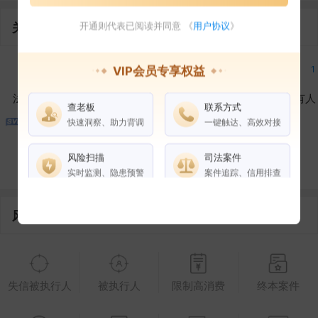
关联企业
开通则代表已阅读并同意 《
用户协议
》
1
1
1
1
VIP会员专享权益
法定代表人
对外投资
在外任职
作为受益所有人
查老板
联系方式
快速洞察、助力背调
一键触达、高效对接
1
1
风险扫描
司法案件
控制企业
所属集团
合作伙伴
实时监测、隐患预警
案件追踪、信用排查
风险信息
权益说明
VIP会员
SVIP会员
老板任职
企业全部电话
失信被执行人
被执行人
限制高消费
终本案件
风险扫描