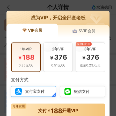
个人详情
成为VIP，开启全部查老板
周飞凤
周
VIP会员
SVIP会员
周飞凤，贵州梵绣腾非遗文化科技有限公司的法定代表
简介：
买2年送1年
人
1年VIP
2年VIP
3年VIP
188
376
376
￥
￥
￥
自身风险
关联风险
提示信息
0条
0条
1条
风
0.35元/天
0.51元/天
低至0.23元/天
险
当前企业(0条)
扫
暂无风险
暂无风险
关联企业(1条)
描
支付方式
支付宝支付
微信支付
合
刘远阳
刘
作
合作
1
次
伙
伴
贵州梵绣腾非遗文化科技有限公司
可开发票
188
1
支付
开通VIP
￥