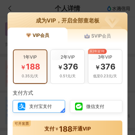
个人详情
成为VIP，开启全部查老板
吴胜
吴
VIP会员
SVIP会员
吴胜，贵州欧盛能量文化传媒有限公司的法定代表人
简介：
买2年送1年
1年VIP
2年VIP
3年VIP
188
376
376
自身风险
关联风险
提示信息
0条
12条
31条
￥
￥
￥
风
险
裁判文书(1条)
当前企业(0条)
0.35元/天
0.51元/天
低至0.23元/天
扫
暂无风险
开庭公告(1条)
关联企业(31条)
描
其它(10条)
支付方式
合
刘文成
王晓
杜思思
刘
王
杜
作
支付宝支付
微信支付
合作
1
次
合作
1
次
合作
1
次
伙
贵州万方信息科技有限
贵州万豪影视传媒有限
伴
广州昊佳投资有限公
公司
公司
4
可开发票
188
支付
开通VIP
￥