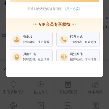
关联企业
开通则代表已阅读并同意 《
用户协议
》
3
2
3
2
VIP会员专享权益
法定代表人
对外投资
在外任职
作为受益所有人
查老板
联系方式
1
4
快速洞察、助力背调
一键触达、高效对接
控制企业
所属集团
合作伙伴
风险扫描
司法案件
实时监测、隐患预警
案件追踪、信用排查
风险信息
权益说明
VIP会员
SVIP会员
老板任职
失信被执行人
被执行人
限制高消费
终本案件
企业全部电话
风险扫描