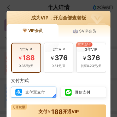
个人详情
成为VIP，开启全部查老板
吴慧斌
吴
VIP会员
SVIP会员
吴慧斌，东莞市佳慧五金电器有限公司的法定代表人
简介：
买2年送1年
1年VIP
2年VIP
3年VIP
188
376
376
自身风险
关联风险
提示信息
0条
0条
1条
￥
￥
￥
风
险
当前企业(0条)
0.35元/天
0.51元/天
低至0.23元/天
扫
暂无风险
暂无风险
关联企业(1条)
描
支付方式
合
吴建
吴
作
支付宝支付
微信支付
合作
1
次
伙
伴
东莞市佳慧五金电器有限公司
1
可开发票
188
支付
开通VIP
￥