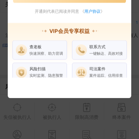
关联企业
开通则代表已阅读并同意 《
用户协议
》
1
1
1
1
VIP会员专享权益
法定代表人
对外投资
在外任职
作为受益所有人
查老板
联系方式
1
1
快速洞察、助力背调
一键触达、高效对接
控制企业
所属集团
合作伙伴
风险扫描
司法案件
实时监测、隐患预警
案件追踪、信用排查
风险信息
权益说明
VIP会员
SVIP会员
老板任职
失信被执行人
被执行人
限制高消费
终本案件
企业全部电话
风险扫描