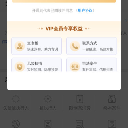
关联企业
开通则代表已阅读并同意 《
用户协议
》
2
1
2
1
VIP会员专享权益
法定代表人
对外投资
在外任职
作为受益所有人
查老板
联系方式
1
1
快速洞察、助力背调
一键触达、高效对接
控制企业
所属集团
合作伙伴
风险扫描
司法案件
实时监测、隐患预警
案件追踪、信用排查
风险信息
权益说明
VIP会员
SVIP会员
老板任职
失信被执行人
被执行人
限制高消费
终本案件
企业全部电话
风险扫描