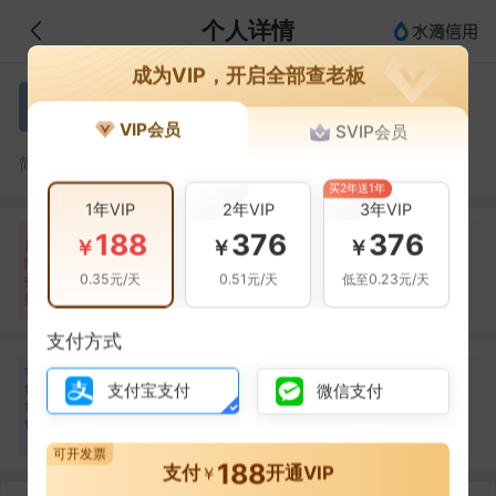
个人详情
成为VIP，开启全部查老板
吴孝祥
吴
VIP会员
SVIP会员
吴孝祥，应城市金盛化工有限公司的法定代表人
简介：
买2年送1年
1年VIP
2年VIP
3年VIP
188
376
376
自身风险
关联风险
提示信息
0条
0条
6条
￥
￥
￥
风
险
当前企业(0条)
0.35元/天
0.51元/天
低至0.23元/天
扫
暂无风险
暂无风险
关联企业(6条)
描
支付方式
合
林春兰
林
作
支付宝支付
微信支付
合作
1
次
伙
伴
应城市金盛化工有限公司
1
可开发票
188
支付
开通VIP
￥