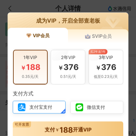
个人详情
成为VIP，开启全部查老板
刘静
刘
VIP会员
SVIP会员
刘静，苏州凯德洛机械设备有限公司的法定代表人
简介：
买2年送1年
1年VIP
2年VIP
3年VIP
188
376
376
自身风险
关联风险
提示信息
0条
0条
8条
￥
￥
￥
风
险
当前企业(0条)
0.35元/天
0.51元/天
低至0.23元/天
扫
暂无风险
暂无风险
关联企业(8条)
描
支付方式
关联企业
支付宝支付
微信支付
1
1
1
1
可开发票
188
支付
开通VIP
￥
法定代表人
对外投资
在外任职
作为受益所有人