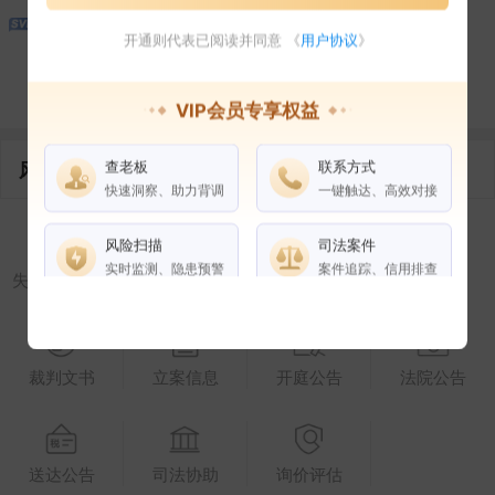
1
开通则代表已阅读并同意 《
用户协议
》
控制企业
所属集团
合作伙伴
VIP会员专享权益
查老板
联系方式
风险信息
快速洞察、助力背调
一键触达、高效对接
风险扫描
司法案件
实时监测、隐患预警
案件追踪、信用排查
失信被执行人
被执行人
限制高消费
终本案件
权益说明
VIP会员
SVIP会员
裁判文书
立案信息
开庭公告
法院公告
老板任职
企业全部电话
风险扫描
送达公告
司法协助
询价评估