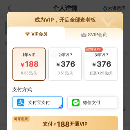
个人详情
成为VIP，开启全部查老板
刘超
刘
VIP会员
SVIP会员
刘超，吉林省泽通公路开发建设有限公司的法定代表人
简介：
买2年送1年
1年VIP
2年VIP
3年VIP
188
376
376
自身风险
关联风险
提示信息
0条
20条
124条
￥
￥
￥
风
险
裁判文书(8条)
当前企业(0条)
0.35元/天
0.51元/天
低至0.23元/天
扫
暂无风险
开庭公告(8条)
关联企业(124条)
描
其它(4条)
支付方式
合
呼显辉
王海峰
高鑫
呼
王
高
作
支付宝支付
微信支付
合作
1
次
合作
1
次
合作
1
次
伙
吉林省泽通公路开发建
吉林省吉高路业发展有
吉林省吉高路业发展
伴
设有限公司
限公司
限公司
3
可开发票
188
支付
开通VIP
￥