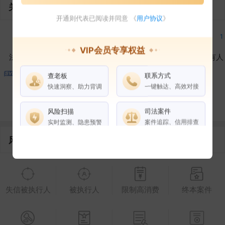
关联企业
开通则代表已阅读并同意 《
用户协议
》
1
9
1
VIP会员专享权益
法定代表人
对外投资
在外任职
作为受益所有人
查老板
联系方式
2
3
快速洞察、助力背调
一键触达、高效对接
控制企业
所属集团
合作伙伴
风险扫描
司法案件
实时监测、隐患预警
案件追踪、信用排查
风险信息
权益说明
VIP会员
SVIP会员
老板任职
失信被执行人
被执行人
限制高消费
终本案件
企业全部电话
风险扫描