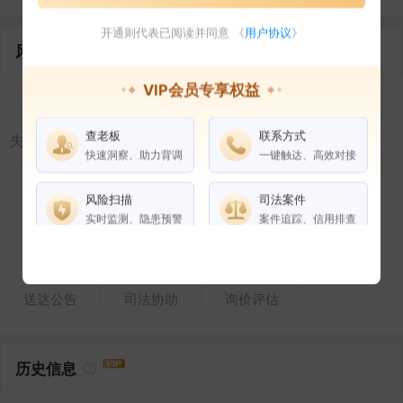
开通则代表已阅读并同意 《
用户协议
》
风险信息
VIP会员专享权益
查老板
联系方式
失信被执行人
被执行人
限制高消费
终本案件
快速洞察、助力背调
一键触达、高效对接
风险扫描
司法案件
裁判文书
立案信息
开庭公告
法院公告
实时监测、隐患预警
案件追踪、信用排查
权益说明
VIP会员
SVIP会员
送达公告
司法协助
询价评估
老板任职
企业全部电话
历史信息
风险扫描