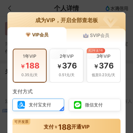
个人详情
成为VIP，开启全部查老板
刘英
刘
VIP会员
SVIP会员
刘英，中国电信股份有限公司塔城二工镇营业厅的法定
简介：
买2年送1年
代表人
1年VIP
2年VIP
3年VIP
188
376
376
￥
￥
￥
关联企业
0.35元/天
0.51元/天
低至0.23元/天
1
支付方式
法定代表人
对外投资
在外任职
作为受益所有人
支付宝支付
微信支付
可开发票
188
支付
开通VIP
￥
控制企业
所属集团
合作伙伴