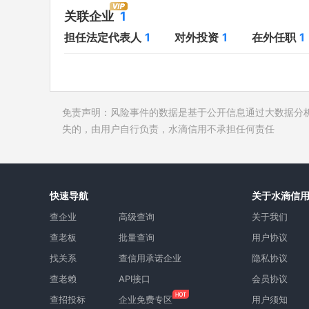
对外投资
1
开庭公告
关联企业
1
在外任职
1
法院公告
担任法定代表人
1
对外投资
1
在外任职
1
全部关联企业
1
裁判文书
作为受益所有人
1
送达公告
控制企业
1
被执行人
免责声明：风险事件的数据是基于公开信息通过大数据分
所属集团
失信被执
失的，由用户自行负责，水滴信用不承担任何责任
限制高消
终本案件
询价评估
快速导航
关于水滴信
司法协助
查企业
高级查询
关于我们
查老板
批量查询
用户协议
找关系
查信用承诺企业
隐私协议
查老赖
API接口
会员协议
查招投标
企业免费专区
用户须知