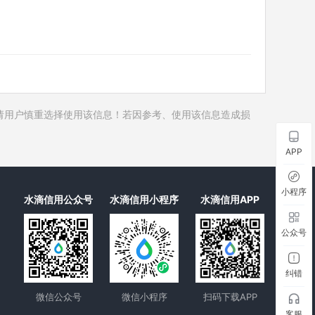
历史对外投资
2
历史在外任职
2
历史全部关联企业
2
历史合作伙伴
10
历史裁判文书
请用户慎重选择使用该信息！若因参考、使用该信息造成损
历史被执行人
历史失信被执行人
APP
历史限制高消费
历史终本案件
小程序
水滴信用公众号
水滴信用小程序
水滴信用APP
历史司法协助
公众号
纠错
微信公众号
微信小程序
扫码下载APP
客服