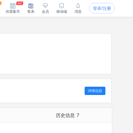
登录/注册
供需集市
客表
会员
移动端
消息
详情信息
历史信息
7
历史担任法定代表人
1