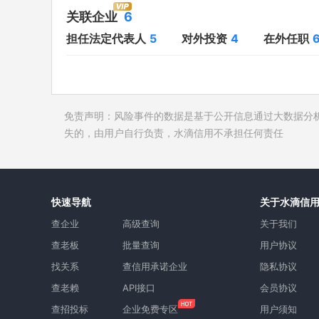
对外投资
4
开庭公告
关联企业
6
在外任职
6
法院公告
担任法定代表人
5
对外投资
4
在外任职
全部关联企业
6
裁判文书
作为受益所有人
4
送达公告
控制企业
3
被执行人
免责声明：风险事件的数据是基于公开信息通过大数据分
所属集团
2
失信被执
失的，由用户自行负责，水滴信用不承担任何责任
限制高消
终本案件
询价评估
快速导航
关于水滴信
司法协助
查企业
高级查询
关于我们
查老板
批量查询
用户协议
找关系
查信用承诺企业
隐私协议
查老赖
API接口
会员协议
查招投标
企业免费专区
用户须知