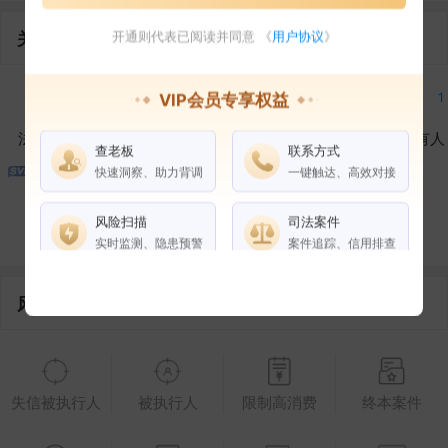
关联企业
开通则代表已阅读并同意 《
用户协议
》
2
1
2
1
VIP会员专享权益
法定代表人
对外投资
在外任职
作为受益所有人
查老板
联系方式
快速洞察、助力背调
一键触达、高效对接
1
2
风险扫描
司法案件
控制企业
所属集团
合作伙伴
实时监测、隐患预警
案件追踪、信用排查
风险信息
权益说明
VIP会员
SVIP会员
老板任职
企业全部电话
失信被执行人
被执行人
限制高消费
终本案件
风险扫描