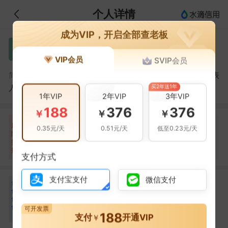
个人详情
成为VIP，开启全部查老板
卢漫雨
卢
VIP会员
SVIP会员
卢漫雨，纳雍县毅睿建材运输服务有限公司的法定代表
简介：
买2年送1年
人
1年VIP
2年VIP
3年VIP
188
376
376
￥
￥
￥
自身风险
关联风险
提示信息
0条
1条
9条
风
0.35元/天
0.51元/天
低至0.23元/天
险
当前企业(0条)
扫
暂无风险
开庭公告(1条)
关联企业(9条)
描
支付方式
支付宝支付
微信支付
合
贺元仁
卢露
贺
卢
作
合作
1
次
合作
1
次
伙
贵州泰瑞兴商贸有限公
纳雍县毅睿建材运输服
伴
可开发票
司
务有限公司
188
2
支付
开通VIP
￥