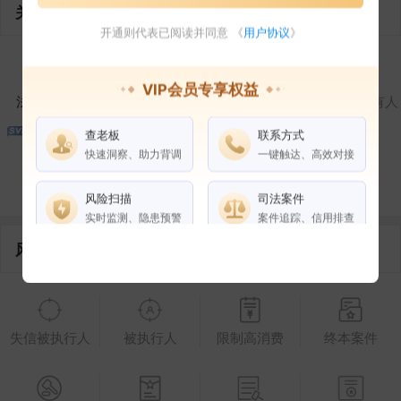
关联企业
开通则代表已阅读并同意 《
用户协议
》
1
1
VIP会员专享权益
法定代表人
对外投资
在外任职
作为受益所有人
查老板
联系方式
2
快速洞察、助力背调
一键触达、高效对接
控制企业
所属集团
合作伙伴
风险扫描
司法案件
实时监测、隐患预警
案件追踪、信用排查
风险信息
权益说明
VIP会员
SVIP会员
老板任职
失信被执行人
被执行人
限制高消费
终本案件
企业全部电话
风险扫描