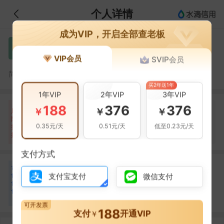
个人详情
成为VIP，开启全部查老板
卢先学
卢
VIP会员
SVIP会员
卢先学，四川新艺建设工程有限公司的法定代表人
简介：
买2年送1年
1年VIP
2年VIP
3年VIP
188
376
376
自身风险
关联风险
提示信息
0条
2条
49条
￥
￥
￥
风
险
当前企业(0条)
0.35元/天
0.51元/天
低至0.23元/天
扫
暂无风险
开庭公告(2条)
关联企业(49条)
描
支付方式
合
赵栖
周玉蓉
赵
周
作
支付宝支付
微信支付
合作
1
次
合作
1
次
伙
四川新艺建设工程有限
四川新艺建设工程有限
伴
公司
公司
2
可开发票
188
支付
开通VIP
￥