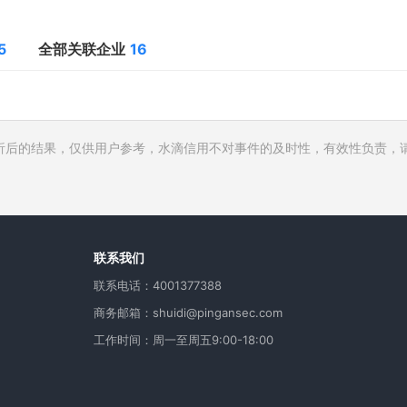
5
全部关联企业
16
析后的结果，仅供用户参考，水滴信用不对事件的及时性，有效性负责，
行人
费
用
联系我们
联系电话：4001377388
商务邮箱：shuidi@pingansec.com
工作时间：周一至周五9:00-18:00