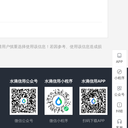
历史对外投资
6
历史在外任职
7
历史全部关联企业
7
历史合作伙伴
20
历史裁判文书
请用户慎重选择使用该信息！若因参考、使用该信息造成损
历史被执行人
历史失信被执行人
APP
历史限制高消费
历史终本案件
小程序
水滴信用公众号
水滴信用小程序
水滴信用APP
历史司法协助
公众号
纠错
微信公众号
微信小程序
扫码下载APP
客服