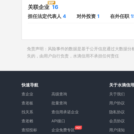
对外投资
1
开庭公告
关联企业
16
在外任职
15
法院公告
担任法定代表人
4
对外投资
1
在外任职
1
全部关联企业
16
裁判文书
作为受益所有人
10
送达公告
控制企业
被执行人
免责声明：风险事件的数据是基于公开信息通过大数据分
所属集团
5
失信被执
失的，由用户自行负责，水滴信用不承担任何责任
限制高消
终本案件
询价评估
快速导航
关于水滴信
司法协助
查企业
高级查询
关于我们
查老板
批量查询
用户协议
找关系
查信用承诺企业
隐私协议
查老赖
API接口
会员协议
查招投标
企业免费专区
用户须知