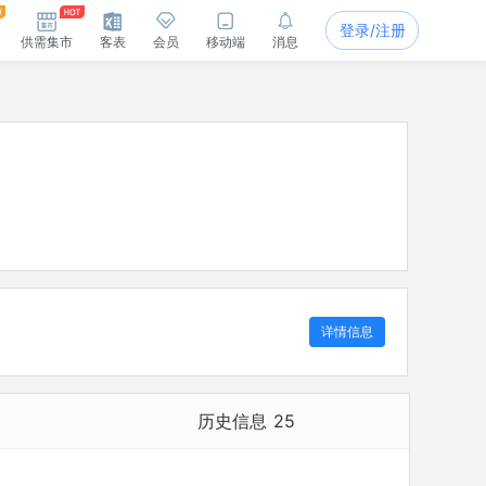
登录/注册
供需集市
客表
会员
移动端
消息
详情信息
历史信息
25
历史担任法定代表人
5