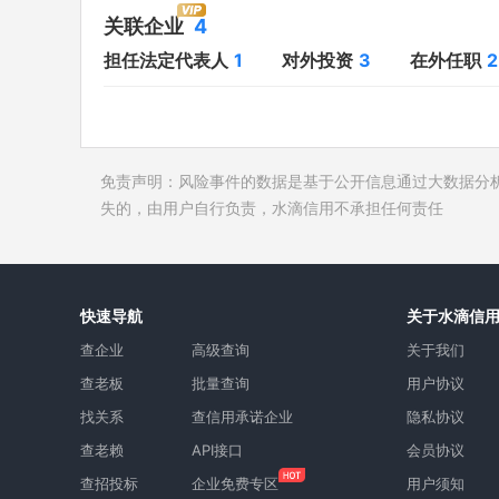
对外投资
3
开庭公告
关联企业
4
在外任职
2
法院公告
担任法定代表人
1
对外投资
3
在外任职
2
全部关联企业
4
裁判文书
作为受益所有人
3
送达公告
控制企业
1
被执行人
免责声明：风险事件的数据是基于公开信息通过大数据分
所属集团
1
失信被执
失的，由用户自行负责，水滴信用不承担任何责任
限制高消
终本案件
询价评估
快速导航
关于水滴信
司法协助
查企业
高级查询
关于我们
查老板
批量查询
用户协议
找关系
查信用承诺企业
隐私协议
查老赖
API接口
会员协议
查招投标
企业免费专区
用户须知