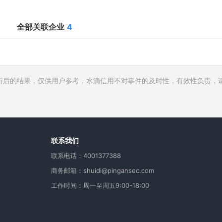
全部关联企业
4
析后的结果，仅供用户参考，水滴信用不对事件的及时性，有效性负责，
行人
费
用
联系我们
联系电话：4001377388
商务邮箱：shuidi@pingansec.com
工作时间：周一至周五9:00-18:00