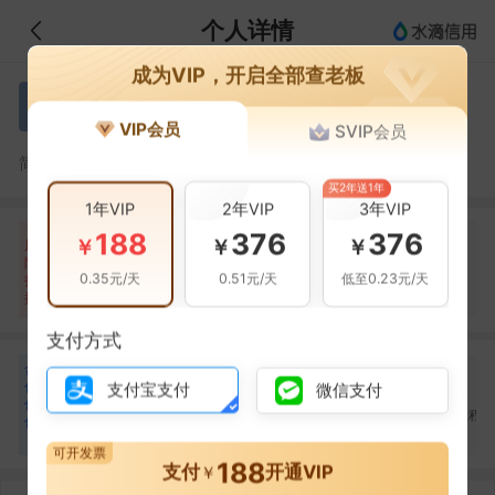
个人详情
成为VIP，开启全部查老板
于福珍
于
VIP会员
SVIP会员
于福珍，庆安县筑祥建筑工程有限公司的法定代表人
简介：
买2年送1年
1年VIP
2年VIP
3年VIP
188
376
376
自身风险
关联风险
提示信息
0条
0条
7条
￥
￥
￥
风
险
当前企业(0条)
0.35元/天
0.51元/天
低至0.23元/天
扫
暂无风险
暂无风险
关联企业(7条)
描
支付方式
合
刘鑫炎
高峰
宇雷
刘
高
宇
作
支付宝支付
微信支付
合作
1
次
合作
1
次
合作
1
次
伙
庆安县筑祥建筑工程有
庆安县筑祥建筑工程有
天津智丰钢结构工程
伴
限公司
限公司
限公司
3
可开发票
188
支付
开通VIP
￥