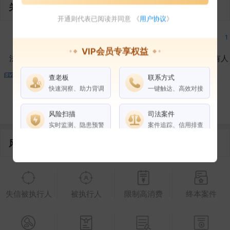
关联企业
开通则代表已阅读并同意 《
用户协议
》
1
1
1
1
VIP会员专享权益
法定代表人
对外投资
在外任职
作为受益所有人
查老板
联系方式
1
3
快速洞察、助力背调
一键触达、高效对接
控制企业
所属集团
合作伙伴
风险扫描
司法案件
实时监测、隐患预警
案件追踪、信用排查
风险信息
权益说明
VIP会员
SVIP会员
老板任职
失信被执行人
被执行人
限制高消费
终本案件
企业全部电话
风险扫描