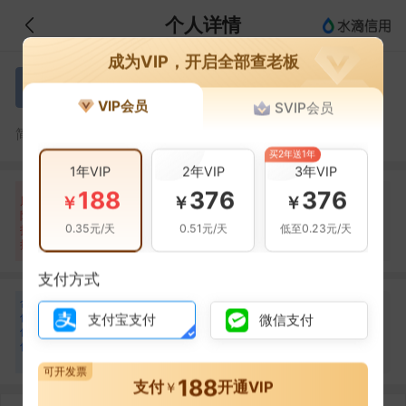
个人详情
成为VIP，开启全部查老板
何启军
何
VIP会员
SVIP会员
何启军，绍兴德怀建筑工程有限公司的法定代表人
简介：
买2年送1年
1年VIP
2年VIP
3年VIP
188
376
376
自身风险
关联风险
提示信息
0条
0条
2条
￥
￥
￥
风
险
当前企业(0条)
0.35元/天
0.51元/天
低至0.23元/天
扫
暂无风险
暂无风险
关联企业(2条)
描
支付方式
合
石德怀
石
作
支付宝支付
微信支付
合作
1
次
伙
伴
绍兴德怀建筑工程有限公司
1
可开发票
188
支付
开通VIP
￥