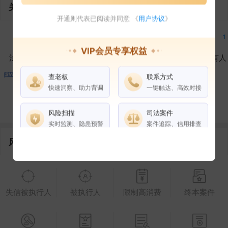
关联企业
开通则代表已阅读并同意 《
用户协议
》
1
1
1
1
VIP会员专享权益
法定代表人
对外投资
在外任职
作为受益所有人
查老板
联系方式
1
1
快速洞察、助力背调
一键触达、高效对接
控制企业
所属集团
合作伙伴
风险扫描
司法案件
实时监测、隐患预警
案件追踪、信用排查
风险信息
权益说明
VIP会员
SVIP会员
老板任职
失信被执行人
被执行人
限制高消费
终本案件
企业全部电话
风险扫描