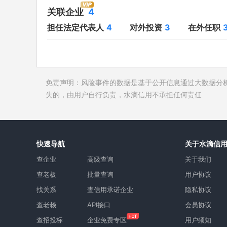
对外投资
3
开庭公告
关联企业
4
在外任职
3
法院公告
担任法定代表人
4
对外投资
3
在外任职
全部关联企业
4
裁判文书
作为受益所有人
2
送达公告
控制企业
2
被执行人
免责声明：风险事件的数据是基于公开信息通过大数据分
所属集团
1
失信被执
失的，由用户自行负责，水滴信用不承担任何责任
限制高消
终本案件
询价评估
快速导航
关于水滴信
司法协助
查企业
高级查询
关于我们
查老板
批量查询
用户协议
找关系
查信用承诺企业
隐私协议
查老赖
API接口
会员协议
查招投标
企业免费专区
用户须知