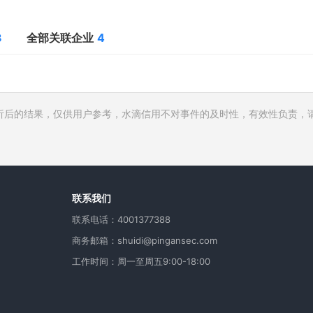
3
全部关联企业
4
析后的结果，仅供用户参考，水滴信用不对事件的及时性，有效性负责，
行人
费
用
联系我们
联系电话：4001377388
商务邮箱：shuidi@pingansec.com
工作时间：周一至周五9:00-18:00