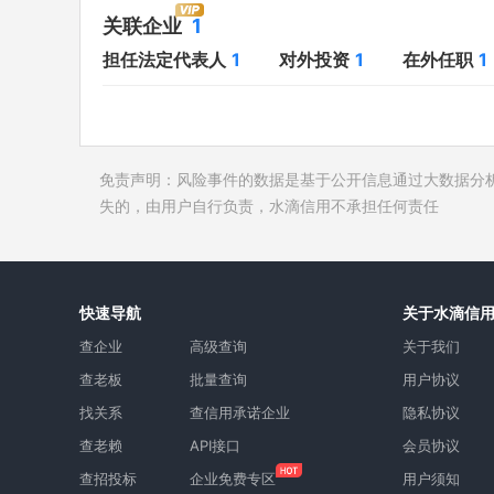
对外投资
1
开庭公告
关联企业
1
在外任职
1
法院公告
担任法定代表人
1
对外投资
1
在外任职
1
全部关联企业
1
裁判文书
作为受益所有人
1
送达公告
控制企业
1
被执行人
免责声明：风险事件的数据是基于公开信息通过大数据分
所属集团
失信被执
失的，由用户自行负责，水滴信用不承担任何责任
限制高消
终本案件
询价评估
快速导航
关于水滴信
司法协助
查企业
高级查询
关于我们
查老板
批量查询
用户协议
找关系
查信用承诺企业
隐私协议
查老赖
API接口
会员协议
查招投标
企业免费专区
用户须知