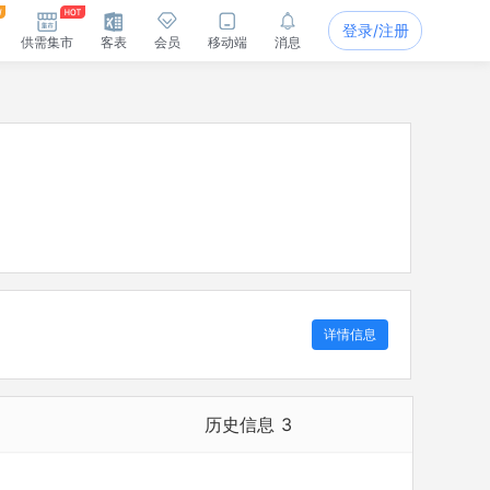
登录/注册
供需集市
客表
会员
移动端
消息
详情信息
历史信息
3
历史担任法定代表人
1