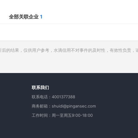
全部关联企业
1
析后的结果，仅供用户参考，水滴信用不对事件的及时性，有效性负责，
行人
费
用
联系我们
联系电话：4001377388
商务邮箱：shuidi@pingansec.com
工作时间：周一至周五9:00-18:00