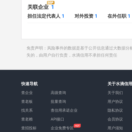
对外投资
1
开庭公告
关联企业
1
在外任职
1
法院公告
担任法定代表人
1
对外投资
1
在外任职
1
全部关联企业
1
裁判文书
作为受益所有人
1
送达公告
控制企业
1
被执行人
免责声明：风险事件的数据是基于公开信息通过大数据分
所属集团
失信被执
失的，由用户自行负责，水滴信用不承担任何责任
限制高消
终本案件
询价评估
快速导航
关于水滴信
司法协助
查企业
高级查询
关于我们
查老板
批量查询
用户协议
找关系
查信用承诺企业
隐私协议
查老赖
API接口
会员协议
查招投标
企业免费专区
用户须知