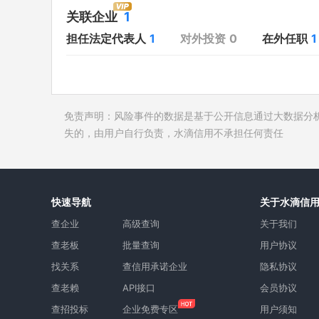
对外投资
开庭公告
关联企业
1
在外任职
1
法院公告
担任法定代表人
1
对外投资
0
在外任职
1
全部关联企业
1
裁判文书
作为受益所有人
送达公告
控制企业
被执行人
免责声明：风险事件的数据是基于公开信息通过大数据分
所属集团
失信被执
失的，由用户自行负责，水滴信用不承担任何责任
限制高消
终本案件
询价评估
快速导航
关于水滴信
司法协助
查企业
高级查询
关于我们
查老板
批量查询
用户协议
找关系
查信用承诺企业
隐私协议
查老赖
API接口
会员协议
查招投标
企业免费专区
用户须知