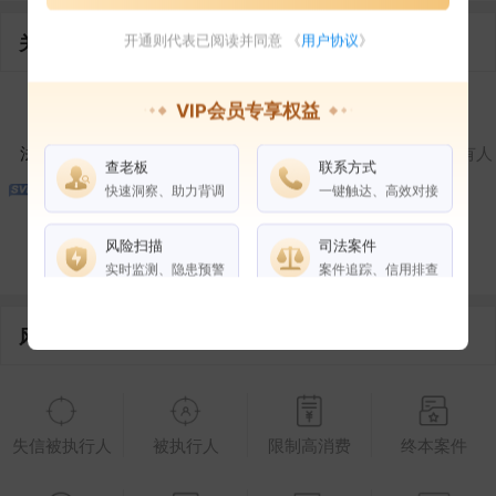
关联企业
开通则代表已阅读并同意 《
用户协议
》
1
1
VIP会员专享权益
法定代表人
对外投资
在外任职
作为受益所有人
查老板
联系方式
快速洞察、助力背调
一键触达、高效对接
1
风险扫描
司法案件
控制企业
所属集团
合作伙伴
实时监测、隐患预警
案件追踪、信用排查
风险信息
权益说明
VIP会员
SVIP会员
老板任职
企业全部电话
失信被执行人
被执行人
限制高消费
终本案件
风险扫描