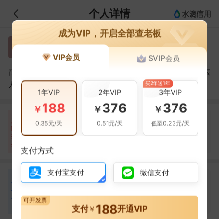
个人详情
成为VIP，开启全部查老板
王明松
王
VIP会员
SVIP会员
王明松，海城市金羽耐火材料制造有限公司的法定代表
简介：
买2年送1年
人
1年VIP
2年VIP
3年VIP
188
376
376
￥
￥
￥
自身风险
关联风险
提示信息
0条
4条
2条
风
0.35元/天
0.51元/天
低至0.23元/天
险
经营异常(1条)
当前企业(0条)
扫
暂无风险
立案信息(2条)
关联企业(2条)
描
其它(1条)
支付方式
支付宝支付
微信支付
合
张羽
张
作
合作
1
次
伙
伴
海城昊成耐火材料有限公司
可开发票
188
1
支付
开通VIP
￥