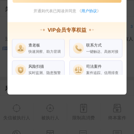
关联企业
开通则代表已阅读并同意 《
用户协议
》
1
1
3
VIP会员专享权益
法定代表人
对外投资
在外任职
作为受益所有人
查老板
联系方式
快速洞察、助力背调
一键触达、高效对接
1
6
控制企业
所属集团
合作伙伴
风险扫描
司法案件
实时监测、隐患预警
案件追踪、信用排查
风险信息
权益说明
VIP会员
SVIP会员
老板任职
企业全部电话
失信被执行人
被执行人
限制高消费
终本案件
风险扫描