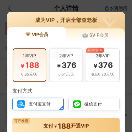
个人详情
成为VIP，开启全部查老板
王大庆
王
VIP会员
SVIP会员
中央国债登记结算
中央国债登记结算有限责任公司
王大庆，中央国债登记结算有限责任公司的法定代表人
简介：
买2年送1年
1年VIP
2年VIP
3年VIP
188
376
376
￥
￥
￥
自身风险
关联风险
提示信息
0条
27条
19条
风
0.35元/天
0.51元/天
低至0.23元/天
险
裁判文书(5条)
当前企业(0条)
扫
暂无风险
法院公告(2条)
关联企业(19条)
描
其它(20条)
支付方式
合
王平
张元
吕世蕴
支付宝支付
微信支付
王
张
吕
作
合作
1
次
合作
1
次
合作
1
次
伙
中央国债登记结算有限
中央国债登记结算有限
中央国债登记结算有
伴
责任公司
责任公司
责任公司
可开发票
6
188
支付
开通VIP
￥