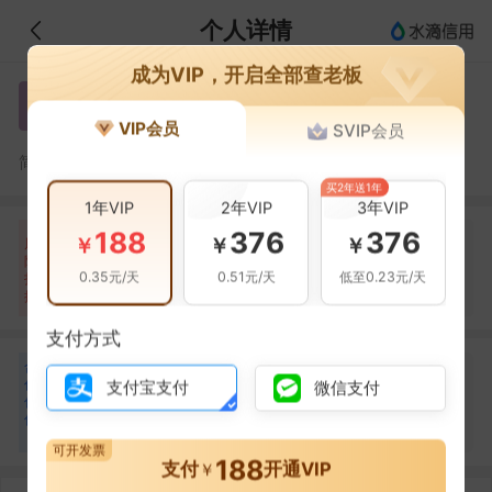
个人详情
成为VIP，开启全部查老板
王于乾
王
VIP会员
SVIP会员
王于乾，济南金凌餐饮服务有限公司的法定代表人
简介：
买2年送1年
1年VIP
2年VIP
3年VIP
188
376
376
自身风险
关联风险
提示信息
0条
0条
2条
￥
￥
￥
风
险
当前企业(0条)
0.35元/天
0.51元/天
低至0.23元/天
扫
暂无风险
暂无风险
关联企业(2条)
描
支付方式
合
秦秀花
秦
作
支付宝支付
微信支付
合作
1
次
伙
伴
济南金凌餐饮服务有限公司
1
可开发票
188
支付
开通VIP
￥