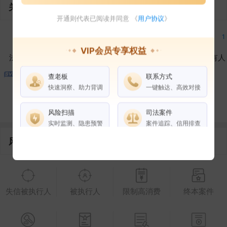
关联企业
开通则代表已阅读并同意 《
用户协议
》
1
1
1
1
VIP会员专享权益
法定代表人
对外投资
在外任职
作为受益所有人
查老板
联系方式
1
1
快速洞察、助力背调
一键触达、高效对接
控制企业
所属集团
合作伙伴
风险扫描
司法案件
实时监测、隐患预警
案件追踪、信用排查
风险信息
权益说明
VIP会员
SVIP会员
老板任职
失信被执行人
被执行人
限制高消费
终本案件
企业全部电话
风险扫描