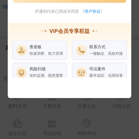
开通则代表已阅读并同意 《
用户协议
》
控制企业
所属集团
合作伙伴
VIP会员专享权益
查老板
联系方式
风险信息
快速洞察、助力背调
一键触达、高效对接
风险扫描
司法案件
实时监测、隐患预警
案件追踪、信用排查
失信被执行人
被执行人
限制高消费
终本案件
权益说明
VIP会员
SVIP会员
裁判文书
立案信息
开庭公告
法院公告
老板任职
企业全部电话
风险扫描
送达公告
司法协助
询价评估