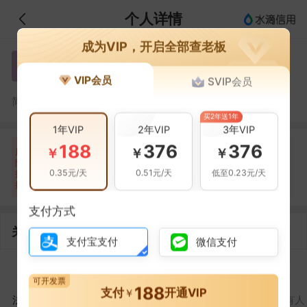
个人详情
成为VIP，开启全部查老板
王琦
王
VIP会员
SVIP会员
王琦，经济开发区品诺家具厂的法定代表人
简介：
买2年送1年
1年VIP
2年VIP
3年VIP
188
376
376
自身风险
关联风险
提示信息
0条
0条
4条
￥
￥
￥
风
险
当前企业(0条)
0.35元/天
0.51元/天
低至0.23元/天
扫
暂无风险
暂无风险
关联企业(4条)
描
支付方式
关联企业
支付宝支付
微信支付
1
1
可开发票
188
支付
开通VIP
￥
法定代表人
对外投资
在外任职
作为受益所有人