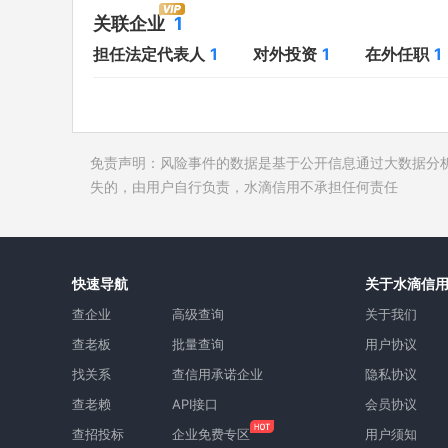
对外投资
1
开庭公告
关联企业
1
在外任职
1
法院公告
担任法定代表人
1
对外投资
1
在外任职
1
全部关联企业
1
裁判文书
作为受益所有人
1
送达公告
控制企业
1
被执行人
免责声明：风险事件的数据是基于公开信息通过大数据分
所属集团
失信被执
失的，由用户自行负责，水滴信用不承担任何责任
限制高消
终本案件
询价评估
快速导航
关于水滴信
司法协助
查企业
高级查询
关于我们
查老板
批量查询
用户协议
找关系
查信用承诺企业
隐私协议
查老赖
API接口
会员协议
查招投标
企业免费专区
用户须知