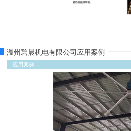
温州碧晨机电有限公司应用案例
应用案例