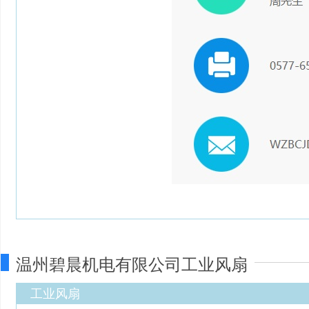
温州碧晨机电有限公司工业风扇
工业风扇