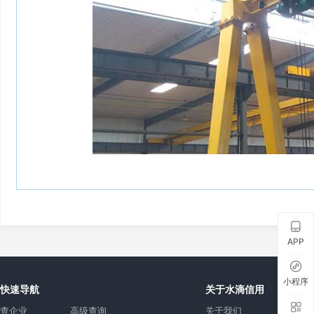
APP
小程序
快速导航
关于水滴信用
查企业
高级查询
关于我们