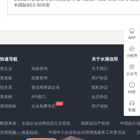
丰国际803-806室
APP
小程序
快速导航
关于水滴信用
查企业
高级查询
关于我们
公众号
查老板
批量查询
用户协议
找关系
查信用承诺企业
隐私协议
纠错
查老赖
API接口
会员协议
查招投标
企业免费专区
用户须知
客服
数据来源：
全国企业信用信息公示系统
国家知识产权局
中国执行
友情链接：
凭安征信
中国中小企业协会信用增值服务工作委员会