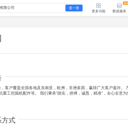
查一查
更多功能
数据服务
司
告
验，客户覆盖全国各地及东南亚，欧洲，非洲多国，赢得广大客户嘉许。 
重工挖掘机配件等。 我们秉承“踏实，拼搏，诚恳，精准”，全心全意为
系方式