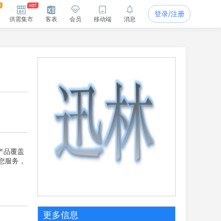
登录/注册
供需集市
客表
会员
移动端
消息
产品覆盖
您服务，
更多信息