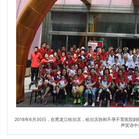
2018年6月30日，在黑龙江哈尔滨，哈尔滨协和不孕不育医院妈
声笑语中