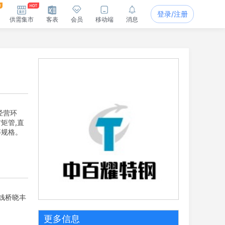
登录/注册
供需集市
客表
会员
移动端
消息
经营环
矩管,直
等规格。
区钱桥晓丰
更多信息