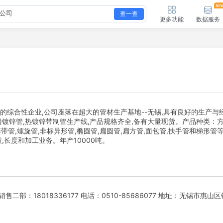
查一查
更多功能
数据服务
综合性企业,公司座落在超大的管材生产基地--无锡,具有良好的生产与
冷)镀锌管,热镀锌带制管生产线,产品规格齐全,备有大量现货。产品种类：方
锌带管,螺旋管,非标异形管,椭圆管,扁圆管,扁方管,面包管,扶手管和梯形管
,长度和加工业务。年产10000吨。
销售二部：18018336177 电话：0510-85686077 地址：无锡市惠山