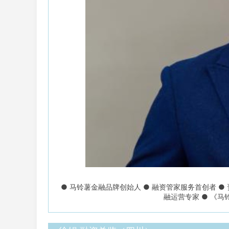
● 马铃薯金融品牌创始人 ● 融资管家服务首创者 ●
融运营专家 ● 《马