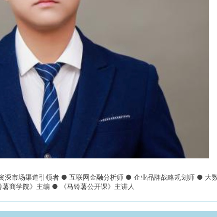
 资深市场渠道引领者 ● 互联网金融分析师 ● 企业品牌战略规划师 ● 大
铃薯商学院》主编 ● 《马铃薯公开课》主讲人