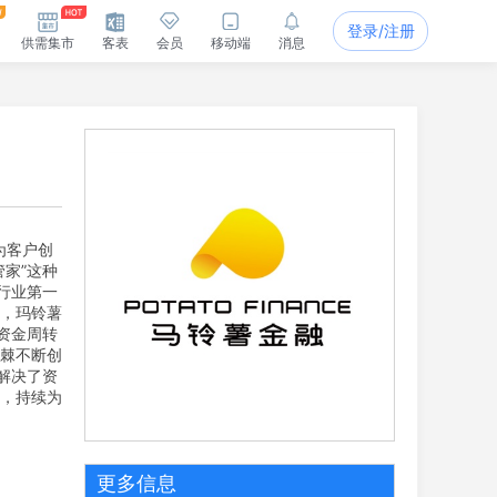
登录/注册
供需集市
客表
会员
移动端
消息
为客户创
家”这种
行业第一
范，玛铃薯
资金周转
斩棘不断创
解决了资
制，持续为
更多信息