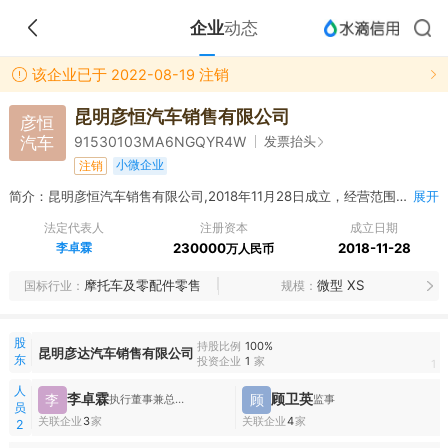
企业
动态
该企业已于 2022-08-19 注销
昆明彦恒汽车销售有限公司
彦恒
汽车
发票抬头
91530103MA6NGQYR4W
小微企业
注销
简介：昆明彦恒汽车销售有限公司,2018年11月28日成立，经营范围包括汽车、摩托车及配件的销售；汽车、摩托车修理与维护；企业管理；企业营销策划及形象设计；商务信息咨询（1、未经有关部门批准，不得以公开方式募集资金；2、不得公开开展证券类产品和金融衍生品交易活动；3、不得发放贷款；4、不得对所投资企业以外的其他企业提供担保；5、不得向投资者承诺投资本金不受损失或者承诺最低收益）；组织文化艺术交流活动；承办会议及商品展览展示活动；物业服务。（依法须经批准的项目，经相关部门批准后方可开展经营活动）
展开
法定代表人
注册资本
成立日期
李卓霖
230000
2018-11-28
万人民币
摩托车及零配件零售
微型 XS
国标行业
规模
股
持股比例
100%
昆明彦达汽车销售有限公司
东
投资企业
1
家
1
人
李卓霖
顾卫英
李
顾
执行董事兼总经理
监事
员
关联企业
3
家
关联企业
4
家
2