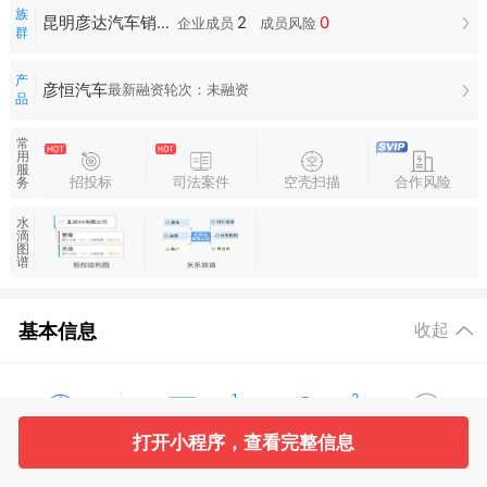
族
2
0
昆明彦达汽车销售有限公司族群
企业成员
成员风险
群
产
彦恒汽车
最新融资轮次：未融资
品
常
用
服
招投标
司法案件
空壳扫描
合作风险
务
水
滴
图
谱
基本信息
收起
1
2
打开小程序，查看完整信息
工商信息
股东信息
主要人员
对外投资