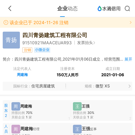
企业
动态
该企业已于 2024-11-26 注销
四川青扬建筑工程有限公司
青扬
发票抬头
91510921MAACEUAR93
小微企业
注销
简介：四川青扬建筑工程有限公司,2021年01月06日成立，经营范围包括许可项目：各类工程建设活动；建筑智能化工程施工；房屋建筑和市政基础设施项目工程总承包；住宅室内装饰装修。（依法须经批准的项目，经相关部门批准后方可开展经营活动，具体经营项目以相关部门批准文件或许可证件为准）一般项目：承接总公司工程建设业务；门窗销售；金属门窗工程施工；电气机械设备销售；建筑材料销售；园林绿化工程施工；普通机械设备安装服务；住宅水电安装维护服务。（除依法须经批准的项目外，凭营业执照依法自主开展经营活动）
展开
法定代表人
注册资本
成立日期
周建梅
150
2021-01-06
万人民币
住宅房屋建筑
微型 XS
国标行业
规模
股
周
周建梅
王
王强
东
持股比例
70%
持股比例
30%
2
关联企业
1
家
关联企业
1
家
1
2
人
周建梅
王强
周
王
经理
监事
员