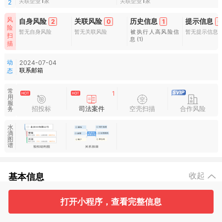
关联企业
1
家
关联企业
1
家
2
风
自身风险
关联风险
历史信息
提示信息
2
0
1
0
险
暂无自身风险
暂无关联风险
被执行人高风险信
暂无提示信息
扫
息
(1)
描
动
2024-07-04
联系邮箱
态
常
1
用
服
招投标
司法案件
空壳扫描
合作风险
务
水
滴
图
谱
基本信息
收起
打开小程序，查看完整信息
2
2