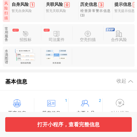
风
自身风险
关联风险
历史信息
提示信息
1
0
3
0
险
暂无自身风险
暂无关联风险
经营异常警示信息
暂无提示信息
扫
(3)
描
常
用
服
招投标
司法案件
空壳扫描
合作风险
务
水
滴
图
谱
基本信息
收起
1
2
工商信息
股东信息
主要人员
对外投资
打开小程序，查看完整信息
564