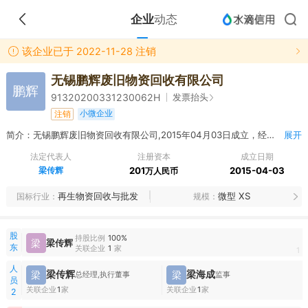
企业
动态
该企业已于 2022-11-28 注销
无锡鹏辉废旧物资回收有限公司
鹏辉
发票抬头
91320200331230062H
小微企业
注销
简介：无锡鹏辉废旧物资回收有限公司,2015年04月03日成立，经营范围包括废旧物资的回收；通用机械及配件、家用电器、五金产品、电子产品、金属制品、纸制品的销售。（依法须经批准的项目，经相关部门批准后方可开展经营活动）
展开
法定代表人
注册资本
成立日期
梁传辉
201
2015-04-03
万人民币
再生物资回收与批发
微型 XS
国标行业
规模
股
持股比例
100%
梁
梁传辉
东
关联企业
1
家
1
人
梁传辉
梁海成
梁
梁
总经理,执行董事
监事
员
关联企业
1
家
关联企业
1
家
2