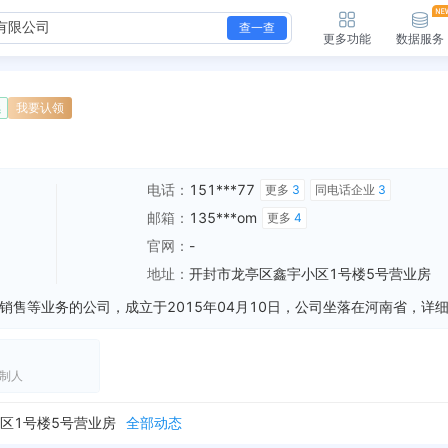
查一查
更多功能
数据服务
续
我要认领
电话：
151***77
更多
3
同电话企业
3
邮箱：
135***om
更多
4
官网：
-
地址：
开封市龙亭区鑫宇小区1号楼5号营业房
制人
被列入税务非正常户，纳税人识别号：914102023561847441 列入机关：国家税务总局开封市龙亭区税务局
全部动态
区1号楼5号营业房
全部动态
鑫宇小区1号楼5号营业房
全部动态