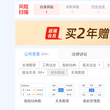
自身风险
关联风险
历史信息
1
0
0
公司背景
法律诉讼
999+
水滴图谱
水滴图谱
工商信息
司法案件
股权结构
股东信息
1
或
工商信息
立案信息
经
疑似关系
99+
财务数据
关系图谱
股权结构
开庭公告
行
股东信息
1
法院公告
环
主要人员
2
裁判文书
严
对外投资
送达公告
欠
股权结构图
关系图谱
股权穿透图
控制企业
被执行人
税
实际控制人
失信被执行人
重