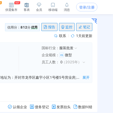
登录/注册
供需集市
客表
会员
移动端
消息
报告
监控
笔记
信用分：
812
分
优秀
联系
1天前更新
国标行业：
服装批发
企业规模
：
微型
员工人数
：
0
（
2025年
）
开封市金麦子商贸有限公司是一家从事服装化妆品销售等业务的公司，成立于2015年04月10日，公司坐落在河南省，详细地址为：开封市龙亭区鑫宇小区1号楼5号营业房;经国家企业信用信息公示系统查询得知，开封市金麦子商贸有限公司的信用代码/税号为914102023561847441，法人是刘宁，注册资本为90.000000万人民币，企业的经营范围为:服装与化妆品的销售。
展开
认领企业
债务登记
发票抬头
数据纠错