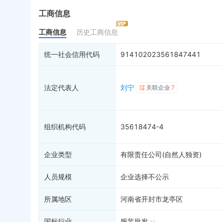
最终受益人
限制高消费
动
工商信息
变更记录
终本案件
担
工商信息
历史工商信息
企业年报
11
司法拍卖
股
工商自主公示
询价评估
简
统一社会信用代码
914102023561847441
分支机构
司法协助
注
疑似关系
99+
破产重整
清
法定代表人
刘宁
关联企业
7
财务数据
未
关系图谱
组织机构代码
35618474-4
企业类型
有限责任公司(自然人独资)
人员规模
企业选择不公示
所属地区
河南省开封市龙亭区
国标行业
服装批发