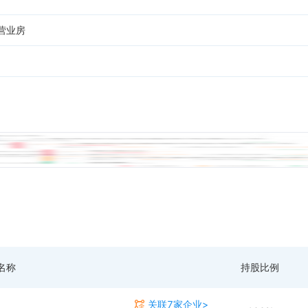
营业房
名称
持股比例
关联7家企业>