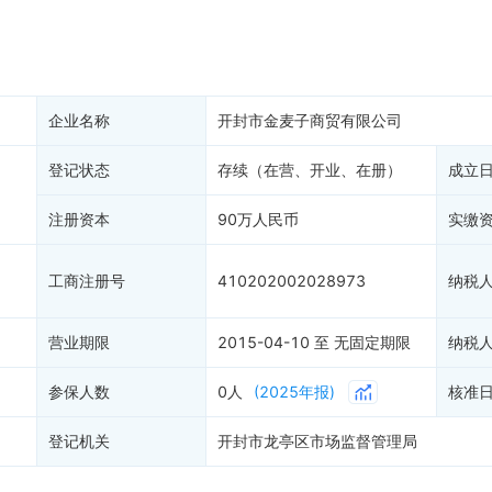
产抵押
双随机抽查
保信息
资质证书
权出质
知识产权出质
易注销
信用评价
企业名称
开封市金麦子商贸有限公司
销备案
进出口信用
算信息
登记状态
存续（在营、开业、在册）
债券信息
成立
准入境
地块公示
注册资本
90万人民币
实缴
购地信息
供应商
工商注册号
410202002028973
纳税
客户
营业期限
2015-04-10 至 无固定期限
纳税
参保人数
0人
(2025年报)
核准
登记机关
开封市龙亭区市场监督管理局