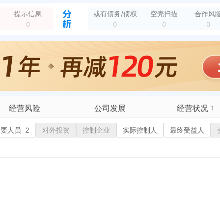
被列入税务非正常户，纳税人识别号：914102023561847441 列入机关：国家税务总局开封市龙亭区税务局
全部动态
提示信息
或有债务/债权
空壳扫描
合作风
0
0
0
0
经营风险
公司发展
经营状况
1
有债务债权
主要人员
2
对外投资
融资历史
控制企业
实际控制人
招投标
最终受益人
营异常
核心人员
招聘信息
政处罚
企业业务
广告推广
保处罚
竞品信息
电商店铺
重违法
科技成果
行政许可
1
税公告
专利奖
税务评级
务非正常户
新闻舆情
纳税人资质
大税收违法
科创分
抽查检查