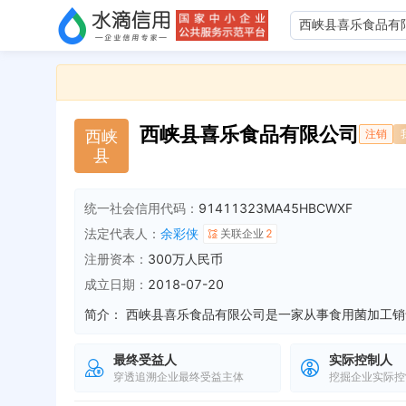
西峡县喜乐食品有限公司
西
峡
注销
县
统一社会信用代码：
91411323MA45HBCWXF
法定代表人：
余彩侠
关联企业
2
注册资本：
300万人民币
成立日期：
2018-07-20
简介：
最终受益人
实际控制人
穿透追溯企业最终受益主体
挖掘企业实际控
新增注销备案，登记机关：南阳市西峡县市场监督管