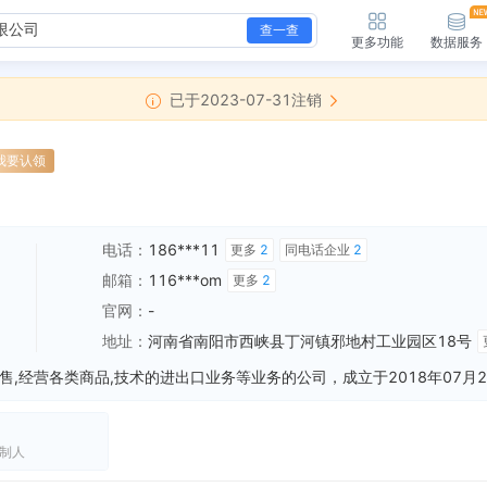
查一查
更多功能
数据服务
已于2023-07-31注销
我要认领
电话：
186***11
更多
2
同电话企业
2
邮箱：
116***om
更多
2
官网：
-
地址：
河南省南阳市西峡县丁河镇邪地村工业园区18号
制人
理局
全部动态
新增注销备案，登记机关：南阳市西峡县市场监督管理局 清算组备案日期：2023-05-23 清算组成立日期：2023-05-14 注销原因：决议解散
全部动态