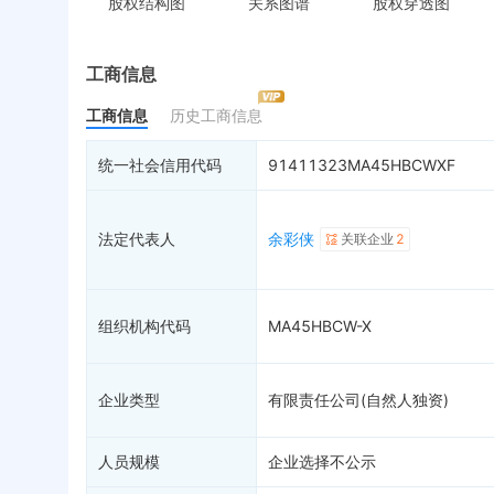
股权结构图
关系图谱
股权穿透图
控制企业
被执行人
税
实际控制人
失信被执行人
重
最终受益人
限制高消费
动
工商信息
变更记录
终本案件
担
工商信息
历史工商信息
企业年报
司法拍卖
股
工商自主公示
询价评估
简
统一社会信用代码
91411323MA45HBCWXF
分支机构
司法协助
注
疑似关系
20
破产重整
清
法定代表人
余彩侠
关联企业
2
财务数据
未
关系图谱
组织机构代码
MA45HBCW-X
企业类型
有限责任公司(自然人独资)
人员规模
企业选择不公示