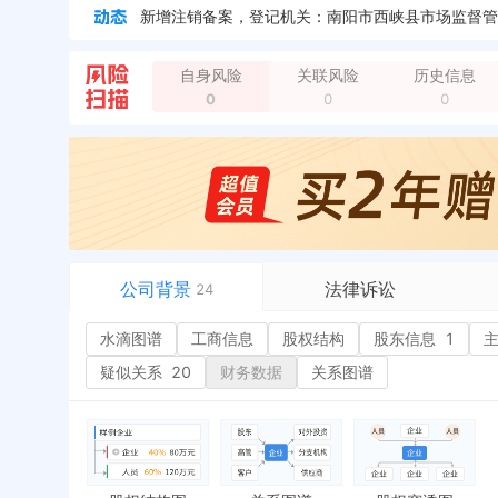
新增注销备案，登记机关：南阳市西峡县市场监督管
自身风险
关联风险
历史信息
0
0
0
公司背景
法律诉讼
24
水滴图谱
水滴图谱
工商信息
司法案件
股权结构
股东信息
1
或
工商信息
立案信息
经
疑似关系
20
财务数据
关系图谱
股权结构
开庭公告
行
股东信息
1
法院公告
环
主要人员
3
裁判文书
严
对外投资
送达公告
欠