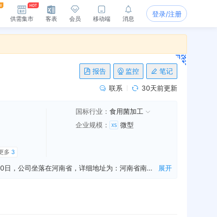
登录/注册
供需集市
客表
会员
移动端
消息
报告
监控
笔记
联系
30天前更新
国标行业：
食用菌加工
企业规模
：
微型
更多
3
西峡县喜乐食品有限公司是一家从事食用菌加工销售,经营各类商品,技术的进出口业务等业务的公司，成立于2018年07月20日，公司坐落在河南省，详细地址为：河南省南阳市西峡县丁河镇邪地村工业园区18号;经国家企业信用信息公示系统查询得知，西峡县喜乐食品有限公司的信用代码/税号为91411323MA45HBCWXF，法人是余彩侠，注册资本为300.000000万人民币，企业的经营范围为:食用菌加工、销售；经营各类商品及技术的进出口业务（国家禁止和限定经营的商品及技术除外）
展开