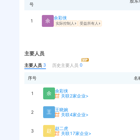
股东
号
余彩侠
余
1
实际控制人
受益所有人
主要人员
3
0
主要人员
历史主要人员
序号
名
余彩侠
余
1
关联2家企业>
王晓婉
王
2
关联4家企业>
赵二虎
赵
3
关联17家企业>