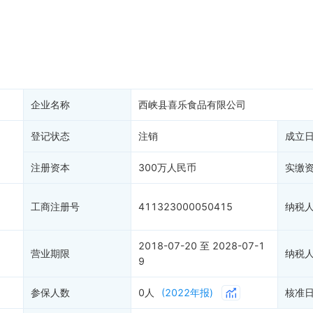
务非正常户
新闻舆情
纳税人资质
1
大税收违法
科创分
抽查检查
产抵押
双随机抽查
保信息
资质证书
权出质
知识产权出质
易注销
1
信用评价
企业名称
西峡县喜乐食品有限公司
销备案
2
进出口信用
1
算信息
登记状态
注销
债券信息
成立
准入境
地块公示
注册资本
300万人民币
实缴
购地信息
供应商
工商注册号
411323000050415
纳税
客户
2018-07-20 至 2028-07-1
营业期限
纳税
9
参保人数
0人
(2022年报)
核准