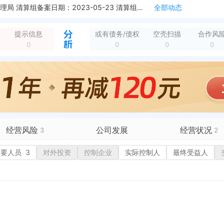
新增双随机抽查，任务编号：411323202304191007 任务名称：2023西峡丁河中风险企业抽查检查 抽查机关：西峡县丁河镇综合行政执法大队 完成...
全部动态
新增双随机抽查，任务编号：411323202304191007 任务名称：2023西峡丁河中风险企业抽查检查 抽查机关：西峡县市场监督管理局 完成日期：2...
全部动态
理局
全部动态
提示信息
或有债务/债权
空壳扫描
合作风
0
0
0
0
经营风险
公司发展
经营状况
3
2
有债务债权
主要人员
3
对外投资
融资历史
控制企业
实际控制人
招投标
最终受益人
营异常
核心人员
招聘信息
政处罚
企业业务
广告推广
保处罚
竞品信息
电商店铺
重违法
科技成果
行政许可
税公告
专利奖
税务评级