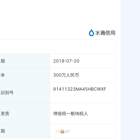
APP
微信公众号
成为vip查看
日期
2018-07-20
资本
300万人民币
91411323MA45HBCWXF
人识别号
人资质
增值税一般纳税人
日期