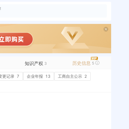
险
历史信息
知识产权
5
3
变更记录
商标信息
7
企业年报
2
13
工商自主公示
2
专利信息
软件著作权
作品著作权
网络服务备案
1
历史
标准信息
APP
微信公众号