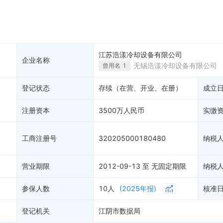
产抵押
双随机抽查
保信息
资质证书
7
权出质
知识产权出质
易注销
信用评价
江苏浩漾冷却设备有限公司
企业名称
销备案
进出口信用
无锡浩漾冷却设备有限公司
（
曾用名
1
算信息
债券信息
登记状态
存续（在营、开业、在册）
成立
准入境
地块公示
购地信息
注册资本
3500万人民币
实缴
供应商
客户
1
工商注册号
320205000180480
纳税
)
营业期限
2012-09-13 至 无固定期限
纳税
参保人数
10人
(2025年报)
核准
登记机关
江阴市数据局