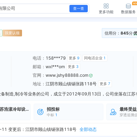
查一查
更多功能
数据服务
信用分：
845
分
续
我要认领
电话：
158***79
更多
9
同电话企业
1
邮箱：
wxl***om
更多
3
官网：
www.jshy88888.com
地址：
江阴市顾山镇锡张路118号
更多
7
苏浩漾冷却设备
招投标
最终受益
中标
1
穿透追溯
118号
全部动态
11 变更后：江阴市顾山镇锡张路118号
全部动态
新增行政许可，许可名称：特种设备使用登记证 许可机关：江阴市市场监督管理局 许可内容：设备类别：电动葫芦门式起重机，产品名称：电动葫芦门式起重机，设备型号...
全部动态