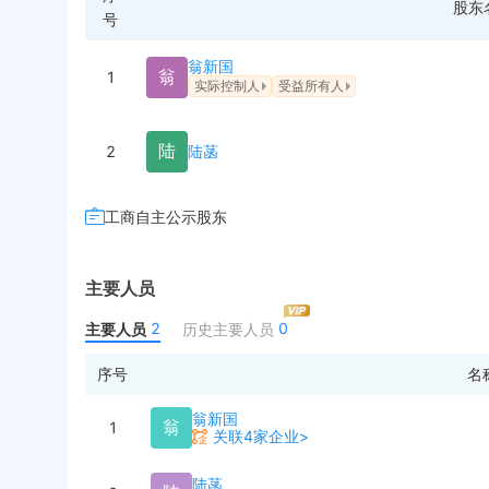
股东
号
翁新国
翁
1
实际控制人
受益所有人
陆
2
陆菡
工商自主公示股东
主要人员
2
0
主要人员
历史主要人员
序号
名
翁新国
翁
1
关联4家企业>
陆菡