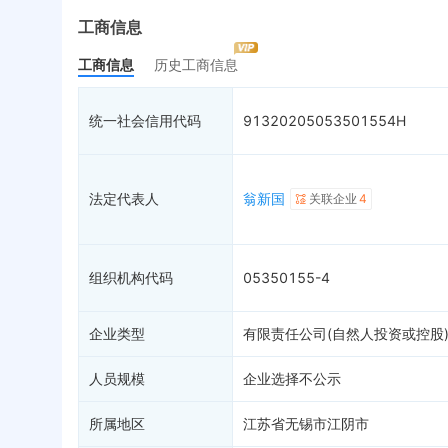
最终受益人
限制高消费
动
工商信息
变更记录
7
终本案件
担
工商信息
历史工商信息
企业年报
13
司法拍卖
股
工商自主公示
2
询价评估
简
统一社会信用代码
91320205053501554H
分支机构
司法协助
注
疑似关系
18
破产重整
清
财务数据
未
法定代表人
翁新国
关联企业
4
关系图谱
组织机构代码
05350155-4
企业类型
有限责任公司(自然人投资或控股
人员规模
企业选择不公示
所属地区
江苏省无锡市江阴市