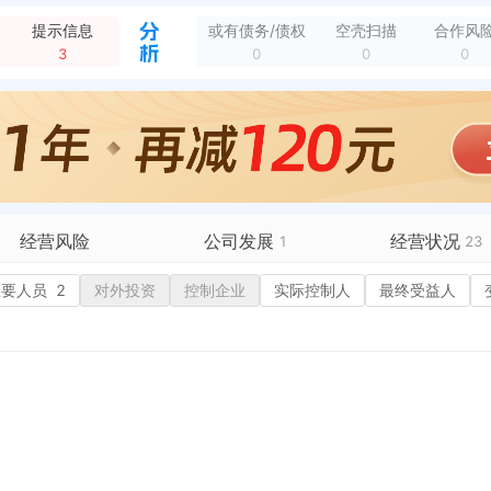
新增行政许可，许可名称：特种设备使用登记证 许可机关：江阴市市场监督管理局 许可内容：设备类别：电动葫芦门式起重机，产品名称：电动葫芦门式起重机，设备型号...
全部动态
提示信息
或有债务/债权
空壳扫描
合作风
新增行政许可，许可机关：江阴市市场监督管理局 许可内容：设备类别:电动葫芦门式起重机，产品名称:电动葫芦门式起重机，设备型号:MHXh10-8.4 A3，...
全部动态
3
0
0
0
新增行政许可，许可机关：江阴市市场监督管理局 许可内容：设备类别:电动葫芦门式起重机，产品名称:电动葫芦门式起重机，设备型号:MHXh5-8.4 A3，出...
全部动态
新增行政许可，许可名称：特种设备使用登记证 许可机关：江阴市市场监督管理局 许可内容：设备类别：叉车，产品名称：叉车，设备型号：FD30型3.0t，出厂编...
全部动态
新增行政许可，许可机关：江阴市市场监督管理局 许可内容：设备类别:叉车，产品名称:叉车，设备型号:FD30型3.0t，出厂编号:6010623473，单位...
全部动态
经营范围变更，变更前：冷却设备、环保机械设备及其配件的制造、加工、销售。 （依法须经批准的项目，经相关部门批准后方可开展经营活动） 变更后：一般项目：制冷...
全部动态
新增行政许可，许可名称：登字 许可机关：江阴市行政审批局 许可内容：登字 有效期：2012-09-13至2099-12-31
全部动态
118号
全部动态
经营风险
公司发展
经营状况
1
23
有债务债权
主要人员
2
对外投资
融资历史
控制企业
实际控制人
招投标
最终受益人
3
营异常
核心人员
招聘信息
2
政处罚
企业业务
1
广告推广
保处罚
竞品信息
电商店铺
重违法
科技成果
行政许可
7
税公告
专利奖
税务评级
2
历史
务非正常户
新闻舆情
纳税人资质
1
大税收违法
科创分
抽查检查