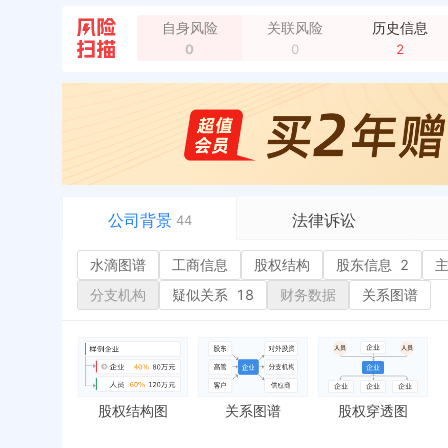
自身风险
关联风险
历史信息
0
0
2
企业地址变更，新增年报地址：江阴市顾山镇锡张路
公司背景
法律诉讼
44
水滴图谱
水滴图谱
工商信息
司法案件
股权结构
股东信息
2
或
工商信息
立案信息
经
分支机构
疑似关系
18
财务数据
关系图谱
股权结构
开庭公告
行
股东信息
2
法院公告
环
主要人员
2
裁判文书
严
对外投资
送达公告
欠
股权结构图
关系图谱
股权穿透图
控制企业
被执行人
税
实际控制人
失信被执行人
重