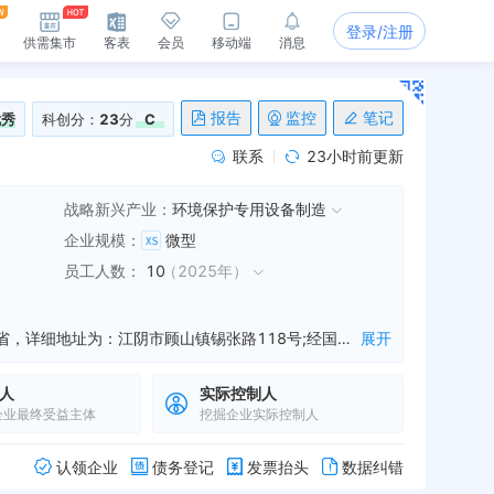
登录/注册
供需集市
客表
会员
移动端
消息
报告
监控
笔记
优秀
科创分：
23
分
C
联系
23小时前更新
战略新兴产业：
环境保护专用设备制造
企业规模
：
微型
员工人数
：
10
（
2025年
）
江苏浩漾冷却设备有限公司是一家从事制冷,空调设备制造,制冷等业务的公司，成立于2012年09月13日，公司坐落在江苏省，详细地址为：江阴市顾山镇锡张路118号;经国家企业信用信息公示系统查询得知，江苏浩漾冷却设备有限公司的信用代码/税号为91320205053501554H，法人是翁新国，注册资本为3500.000000万人民币，企业的经营范围为:一般项目：制冷、空调设备制造；制冷、空调设备销售；环境保护专用设备制造；环境保护专用设备销售；通用设备制造（不含特种设备制造）；机械设备销售；机械零件、零部件加工；机械零件、零部件销售；普通机械设备安装服务；电子、机械设备维护（不含特种设备）（除依法须经批准的项目外，凭营业执照依法自主开展经营活动）
展开
人
实际控制人
企业最终受益主体
挖掘企业实际控制人
认领企业
债务登记
发票抬头
数据纠错