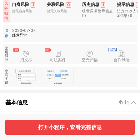
风
自身风险
关联风险
历史信息
提示信息
1
0
1
4
险
暂无自身风险
暂无关联风险
经营异常警示信息
法定代表人
扫
(1)
示信息
(1)
描
动
2023-07-07
经营异常
态
常
用
服
招投标
司法案件
空壳扫描
合作风险
务
水
滴
图
谱
基本信息
收起
1
2
打开小程序，查看完整信息
工商信息
股东信息
主要人员
对外投资