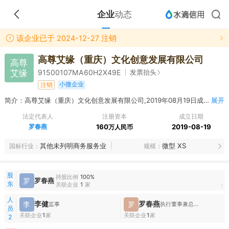
企业
动态
该企业已于 2024-12-27 注销
高尊艾缘（重庆）文化创意发展有限公司
高尊
艾缘
发票抬头
91500107MA60H2X49E
小微企业
注销
简介：高尊艾缘（重庆）文化创意发展有限公司,2019年08月19日成立，经营范围包括文化创意服务；展览活动的策划、组织；企业形象策划；宝石设计及咨询；从事电子科技领域内的技术开发、技术服务、技术咨询；文创产品、电子元器件的设计、研发、销售；设计、代理、发布各类广告；承办经批准的文化艺术交流活动；标识设计；展览展示服务；婚庆礼仪服务；室内外装饰工程设计及施工；园林绿化工程设计及施工（以上两项须取得相关行政许可后方可经营）；舞台设计及搭建；建设工程项目管理咨询。**【以上经营范围依法须经批准的项目，经相关部门批准后方可开展经营活动】
展开
法定代表人
注册资本
成立日期
罗春燕
160
2019-08-19
万人民币
其他未列明商务服务业
微型 XS
国标行业
规模
股
持股比例
100%
罗
罗春燕
东
关联企业
1
家
1
人
李健
罗春燕
李
罗
监事
执行董事兼总经理
员
关联企业
1
家
关联企业
1
家
2